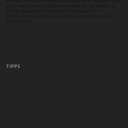
erheben nicht den Anspruch auf allgemeine Gültigkeit oder
generelle wissenschaftliche Anerkennung. Sie dienen so
nur der gezielten Orientierung und ersetzen im
Krankheitsfall nicht die Konsultation eines Arztes oder
Heilpraktikers.
TIPPS