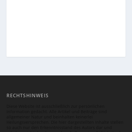
RECHTSHINWEIS
Diese Website ist ausschließlich zur persönlichen
Information gedacht. Alle Artikel und Beiträge sind
allgemeiner Natur und beinhalten keinerlei
Heilungsversprechen. Die hier dargestellten Inhalte stellen
so auch nur den Erkenntnisstand des Autors dar und