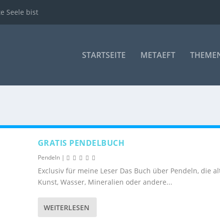
te Seele bist
STARTSEITE
METAEFT
THEME
GRATIS PENDELBUCH
Pendeln
|
Exclusiv für meine Leser Das Buch über Pendeln, die al
Kunst, Wasser, Mineralien oder andere...
WEITERLESEN