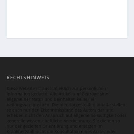
RECHTSHINWEIS
Diese Website ist ausschließlich zur persönlichen
Information gedacht. Alle Artikel und Beiträge sind
allgemeiner Natur und beinhalten keinerlei
Heilungsversprechen. Die hier dargestellten Inhalte stellen
so auch nur den Erkenntnisstand des Autors dar und
erheben nicht den Anspruch auf allgemeine Gültigkeit oder
generelle wissenschaftliche Anerkennung. Sie dienen so
nur der gezielten Orientierung und ersetzen im
Krankheitsfall nicht die Konsultation eines Arztes oder