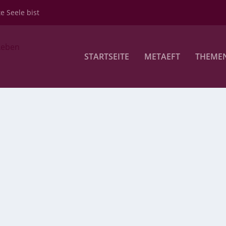
te Seele bist
STARTSEITE
METAEFT
THEME