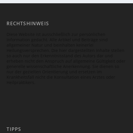
RECHTSHINWEIS
Diese Website ist ausschließlich zur persönlichen
Information gedacht. Alle Artikel und Beiträge sind
allgemeiner Natur und beinhalten keinerlei
Heilungsversprechen. Die hier dargestellten Inhalte stellen
so auch nur den Erkenntnisstand des Autors dar und
erheben nicht den Anspruch auf allgemeine Gültigkeit oder
generelle wissenschaftliche Anerkennung. Sie dienen so
nur der gezielten Orientierung und ersetzen im
Krankheitsfall nicht die Konsultation eines Arztes oder
Heilpraktikers.
TIPPS