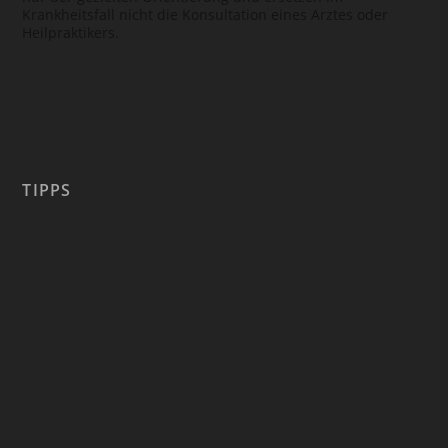
Krankheitsfall nicht die Konsultation eines Arztes oder
Heilpraktikers.
TIPPS