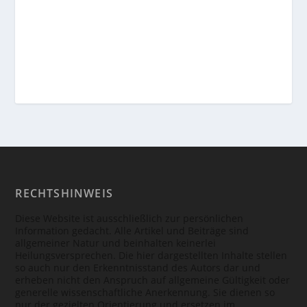
RECHTSHINWEIS
Diese Website ist ausschließlich zur persönlichen
Information gedacht. Alle Artikel und Beiträge sind
allgemeiner Natur und beinhalten keinerlei
Heilungsversprechen. Die hier dargestellten Inhalte stellen
so auch nur den Erkenntnisstand des Autors dar und
erheben nicht den Anspruch auf allgemeine Gültigkeit oder
generelle wissenschaftliche Anerkennung. Sie dienen so
nur der gezielten Orientierung und ersetzen im