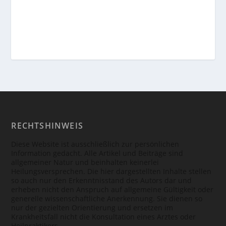
RECHTSHINWEIS
Diese Website ist ausschließlich zur persönlichen
Information gedacht. Alle Artikel und Beiträge sind
allgemeiner Natur und beinhalten keinerlei
Heilungsversprechen. Die hier dargestellten Inhalte stellen
so auch nur den Erkenntnisstand des Autors dar und
erheben nicht den Anspruch auf allgemeine Gültigkeit oder
generelle wissenschaftliche Anerkennung. Sie dienen so
nur der gezielten Orientierung und ersetzen im
Krankheitsfall nicht die Konsultation eines Arztes oder
Heilpraktikers.