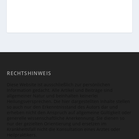
RECHTSHINWEIS
Diese Website ist ausschließlich zur persönlichen
Information gedacht. Alle Artikel und Beiträge sind
allgemeiner Natur und beinhalten keinerlei
Heilungsversprechen. Die hier dargestellten Inhalte stellen
so auch nur den Erkenntnisstand des Autors dar und
erheben nicht den Anspruch auf allgemeine Gültigkeit oder
generelle wissenschaftliche Anerkennung. Sie dienen so
nur der gezielten Orientierung und ersetzen im
Krankheitsfall nicht die Konsultation eines Arztes oder
Heilpraktikers.