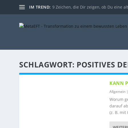
IM TREND:
9 Zeichen, die Dir zeigen, ob Du eine al
SCHLAGWORT:
POSITIVES D
KANN P
Allgemein
Worum geh
darauf ab
(z. B. mit
WEITER