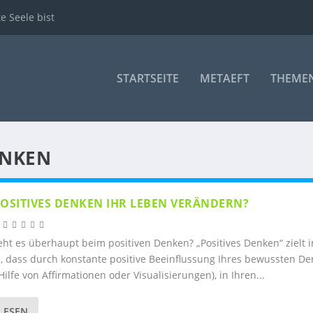
te Seele bist
STARTSEITE
METAEFT
THEME
ENKEN
OSITIVES DENKEN IHR LEBEN VERÄNDERN?
|
t es überhaupt beim positiven Denken? „Positives Denken“ zielt 
, dass durch konstante positive Beeinflussung Ihres bewussten D
 Hilfe von Affirmationen oder Visualisierungen), in Ihren...
LESEN