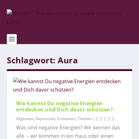
Schlagwort:
Aura
Wie kannst Du negative Energien
entdecken und Dich davor schützen?
Allgemein
,
Depression
,
Emotionen
,
Themen
|
Was sind negative Energien? Wir kennen das
alle – wir kommen in ein Haus oder einen